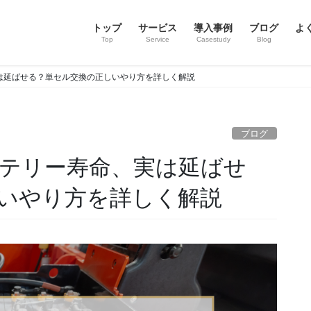
トップ
サービス
導入事例
ブログ
よ
Top
Service
Casestudy
Blog
は延ばせる？単セル交換の正しいやり方を詳しく解説
ブログ
テリー寿命、実は延ばせ
いやり方を詳しく解説