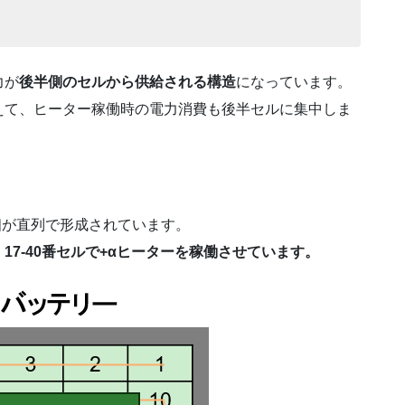
力が
後半側のセルから供給される構造
になっています。
えて、ヒーター稼働時の電力消費も後半セルに集中しま
個が直列で形成されています。
17-40番セルで+αヒーターを稼働させています。