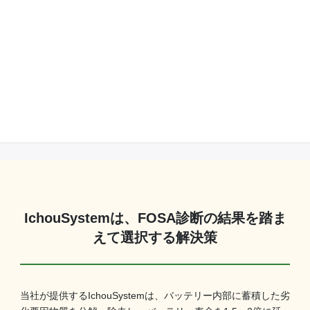
継続フォローで延命効果を長期的に維持
バッテリーの状態は、季節や使用環境の影響を受けやすく、
年によって変化します。当社では年1回（ご希望により年2
回）の診断を継続的に実施し、状態の変化に合わせて運用を
細かく調整。その都度アドバイスを行い、バッテリー延命の
ためのPDCAサイクルを構築しています。
IchouSystemは、FOSA診断の結果を踏ま
えて選択する解決策
当社が提供するIchouSystemは、バッテリー内部に蓄積した劣